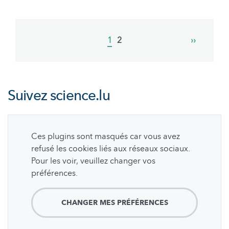
Pagination
Current
1
Page
2
Next
››
page
page
Suivez
science.lu
Ces plugins sont masqués car vous avez
refusé les cookies liés aux réseaux sociaux.
Pour les voir, veuillez changer vos
préférences.
CHANGER MES PRÉFÉRENCES