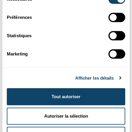
du
Article sur les ancêtres des oiseaux.
consentement
Panda Club
Préférences
Statistiques
Marketing
Afficher les détails
Tout autoriser
En Trëppeltuer duerch den Naturbësch
Pëttenerbësch (en langue luxembourgeoise)
Autoriser la sélection
Découvre la forêt
Pëttenerbësch.