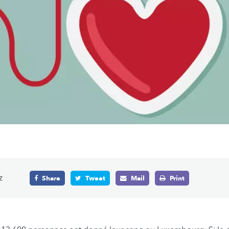
z
Share
Tweet
Mail
Print