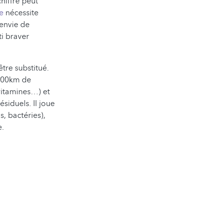
hiffre peut
e
nécessite
envie de
ti braver
tre substitué.
 200km de
 vitamines…) et
siduels. Il joue
, bactéries),
e.