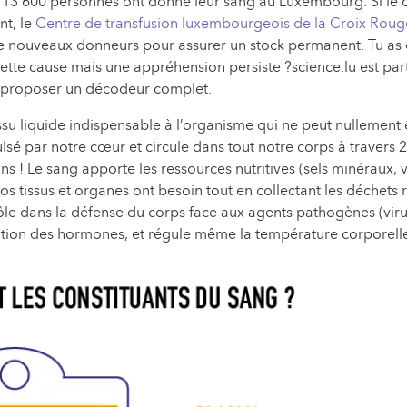
 13 600 personnes ont donné leur sang au Luxembourg. Si le c
nt, le
Centre de transfusion luxembourgeois de la Croix Roug
 nouveaux donneurs pour assurer un stock permanent. Tu as 
ette cause mais une appréhension persiste ?science.lu est par
te proposer un décodeur complet.
ssu liquide indispensable à l’organisme qui ne peut nullement ê
ulsé par notre cœur et circule dans tout notre corps à travers
ns ! Le sang apporte les ressources nutritives (sels minéraux,
s tissus et organes ont besoin tout en collectant les déchets ré
ôle dans la défense du corps face aux agents pathogènes (virus
ation des hormones, et régule même la température corporell