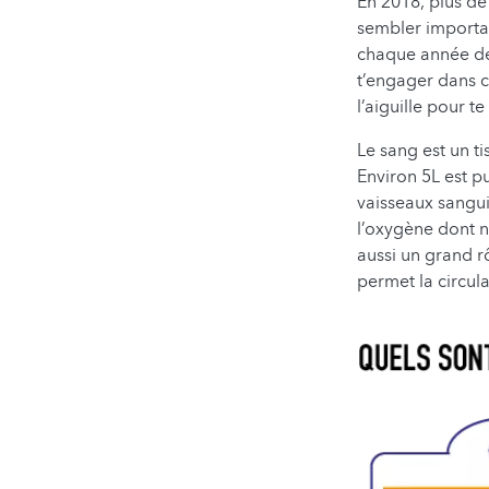
En 2018, plus de
sembler importa
chaque année de
t’engager dans c
l’aiguille pour 
Le sang est un ti
Environ 5L est p
vaisseaux sangui
l’oxygène dont no
aussi un grand r
permet la circul