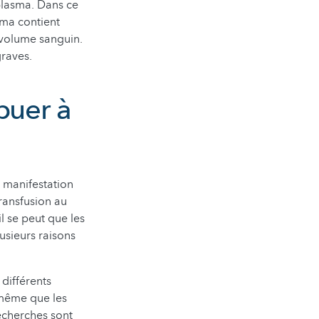
plasma. Dans ce
sma contient
 volume sanguin.
graves.
buer à
e manifestation
transfusion au
l se peut que les
usieurs raisons
différents
 même que les
recherches sont