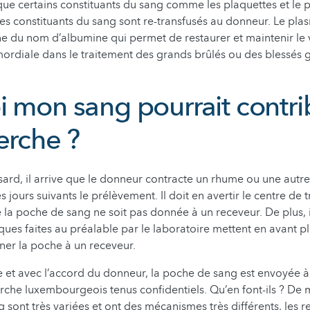
que certains constituants du sang comme les plaquettes et le 
tres constituants du sang sont re-transfusés au donneur. Le pla
ne du nom d’albumine qui permet de restaurer et maintenir le
rimordiale dans le traitement des grands brûlés ou des blessés 
i mon sang pourrait contri
erche ?
hasard, il arrive que le donneur contracte un rhume ou une autr
 jours suivants le prélèvement. Il doit en avertir le centre de 
e la poche de sang ne soit pas donnée à un receveur. De plus, i
ques faites au préalable par le laboratoire mettent en avant pl
ner la poche à un receveur.
 et avec l’accord du donneur, la poche de sang est envoyée à 
rche luxembourgeois tenus confidentiels. Qu’en font-ils ? De
 sont très variées et ont des mécanismes très différents, les 