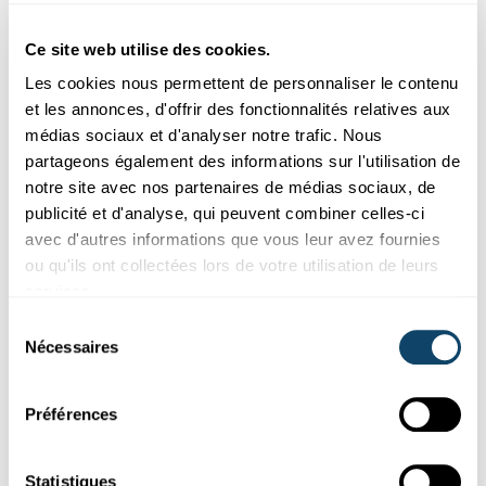
Ces plugins sont masqués car vous avez
refusé les cookies liés aux réseaux sociaux.
Ce site web utilise des cookies.
Pour les voir, veuillez changer vos
Les cookies nous permettent de personnaliser le contenu
préférences.
et les annonces, d'offrir des fonctionnalités relatives aux
médias sociaux et d'analyser notre trafic. Nous
CHANGER MES PRÉFÉRENCES
partageons également des informations sur l'utilisation de
notre site avec nos partenaires de médias sociaux, de
publicité et d'analyse, qui peuvent combiner celles-ci
avec d'autres informations que vous leur avez fournies
ou qu'ils ont collectées lors de votre utilisation de leurs
services.
Abonnez-vous à notre
Sélection
chaîne Youtube
Nécessaires
du
consentement
Préférences
Suivez le monde de la science et de
Statistiques