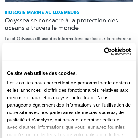
BIOLOGIE MARINE AU LUXEMBURG
Odyssea se consacre à la protection des
océans à travers le monde
L’asbl Odyssea diffuse des informations basées sur la recherche
et participe à des évènements culturels afin de susciter un
intérêt pour la biologie marine et de la promouvoir.
Odyssea
Ce site web utilise des cookies.
Les cookies nous permettent de personnaliser le contenu
et les annonces, d'offrir des fonctionnalités relatives aux
Suivez
science.lu
médias sociaux et d'analyser notre trafic. Nous
partageons également des informations sur l'utilisation de
notre site avec nos partenaires de médias sociaux, de
publicité et d'analyse, qui peuvent combiner celles-ci
Ces plugins sont masqués car vous avez
avec d'autres informations que vous leur avez fournies
refusé les cookies liés aux réseaux sociaux.
ou qu'ils ont collectées lors de votre utilisation de leurs