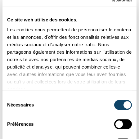
Ces plugins sont masqués car vous avez
Ce site web utilise des cookies.
refusé les cookies liés aux réseaux sociaux.
Les cookies nous permettent de personnaliser le contenu
Pour les voir, veuillez changer vos
et les annonces, d'offrir des fonctionnalités relatives aux
préférences.
médias sociaux et d'analyser notre trafic. Nous
partageons également des informations sur l'utilisation de
CHANGER MES PRÉFÉRENCES
notre site avec nos partenaires de médias sociaux, de
publicité et d'analyse, qui peuvent combiner celles-ci
avec d'autres informations que vous leur avez fournies
ou qu'ils ont collectées lors de votre utilisation de leurs
services.
Sélection
Abonnez-vous à notre
Nécessaires
du
chaîne Youtube
consentement
Préférences