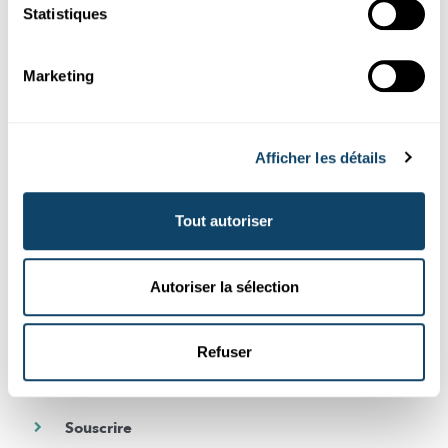
Suivez le monde de la science et de
Statistiques
la recherche au Luxembourg
Marketing
Abonnez-vous gratuitement à notre newsletter et recevez
chaque mois le meilleur des articles de Science.lu
Afficher les détails
Souscrivez à notre newsletter
Tout autoriser
DE
FR
Autoriser la sélection
En cochant cette case, vous acceptez de recevoir notre newsletter. Vous
pouvez à tout moment et très facilement vous désinscrire en cliquant sur
le lien de désabonnement présent au bas de chaque newsletter. Pour
Refuser
plus d’information, consultez notre
politique de confidentialité
.