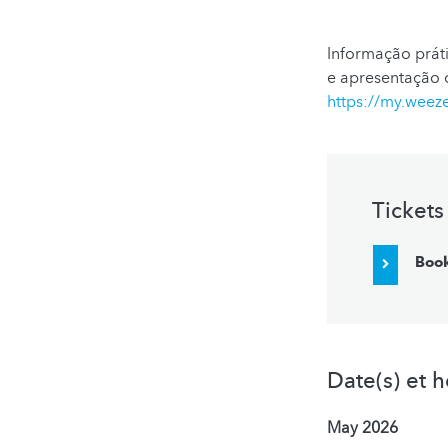
Informação práti
e apresentação 
https://my.weez
Tickets
Boo
Date(s) et h
May 2026