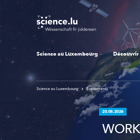
Skip
to
main
content
Science au Luxembourg
Découvrir
Science au Luxembourg
Événements
20.05.2026
WORKS