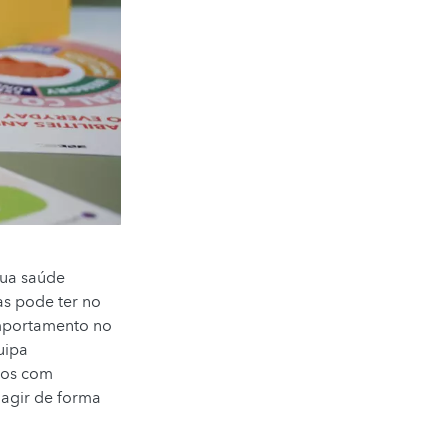
sua saúde
as pode ter no
omportamento no
uipa
vos com
 agir de forma