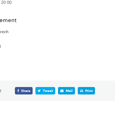
 20:00
nement
krech
H
z
Share
Tweet
Mail
Print