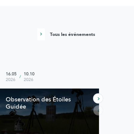
Tous les événements
16.05
10.10
18.07
/
2026
2026
2026
Observation des Étoiles
Obse
Guidée
fami