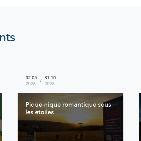
nts
02.05
31.10
/
2026
2026
Pique-nique romantique sous
les étoiles