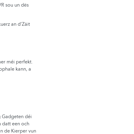
 VR sou un dës
uerz an d’Zäit
er méi perfekt.
 ophale kann, a
g Gadgeten déi
n datt een och
an de Kierper vun