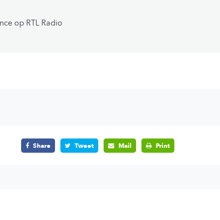
ence op RTL Radio
Share
Tweet
Mail
Print