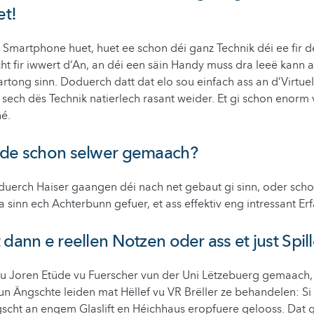
et!
Smartphone huet, huet ee schon déi ganz Technik déi ee fir d
ht fir iwwert d‘An, an déi een säin Handy muss dra leeë kann a
rtong sinn. Doduerch datt dat elo sou einfach ass an d’Virtuell
sech dës Technik natierlech rasant weider. Et gi schon enorm 
é.
 de schon selwer gemaach?
. duerch Haiser gaangen déi nach net gebaut gi sinn, oder sch
a sinn ech Achterbunn gefuer, et ass effektiv eng intressant Er
dann e reellen Notzen oder ass et just Spille
iru Joren Etüde vu Fuerscher vun der Uni Lëtzebuerg gemaach,
i un Ängschte leiden mat Hëllef vu VR Brëller ze behandelen: Si 
cht an engem Glaslift en Héichhaus eropfuere gelooss. Dat gan