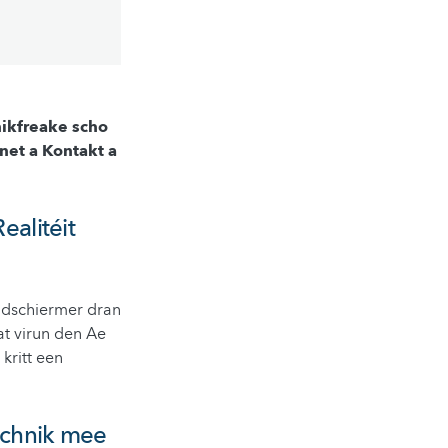
nikfreake scho
net a Kontakt
a
ealitéit
ildschiermer dran
at virun den Ae
kritt een
echnik mee