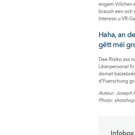
engem Villchen e
brauch een och ne
Interessi u VR-G
Haha, an de 
gëtt méi gro
Dee Risiko ass n
Léierpersonal f
domat bäizebréng
d’Fuerschung gr
Auteur: Joseph
Photo: shotsho
Infobox