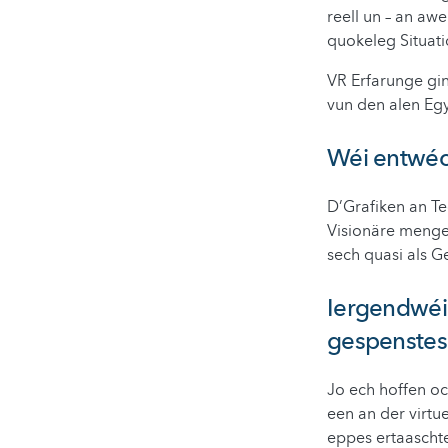
reell un – an aw
quokeleg Situati
VR Erfarunge gin
vun den alen Egy
Wéi entwéc
D’Grafiken an T
Visionäre menge 
sech quasi als G
Iergendwéi 
gespenstesc
Jo ech hoffen o
een an der virtu
eppes ertaaschte