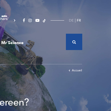
DE
FR
Mr Science
Accueil
dereen?