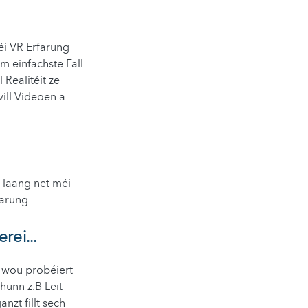
éi VR Erfarung
m einfachste Fall
 Realitéit ze
vill Videoen a
o laang net méi
farung.
rei...
 wou probéiert
hunn z.B Leit
zt fillt sech