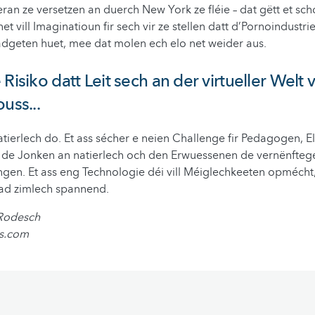
ran ze versetzen an duerch New York ze fléie – dat gëtt et sch
t vill Imaginatioun fir sech vir ze stellen datt d’Pornoindustr
adgeten huet, mee dat molen ech elo net weider aus.
Risiko datt Leit sech an der virtueller Welt 
uss...
atierlech do. Et ass sécher e neien Challenge fir Pedagogen, El
ir de Jonken an natierlech och den Erwuessenen de vernënft
en. Et ass eng Technologie déi vill Méiglechkeeten opmécht,
ad zimlech spannend.
 Rodesch
ps.com