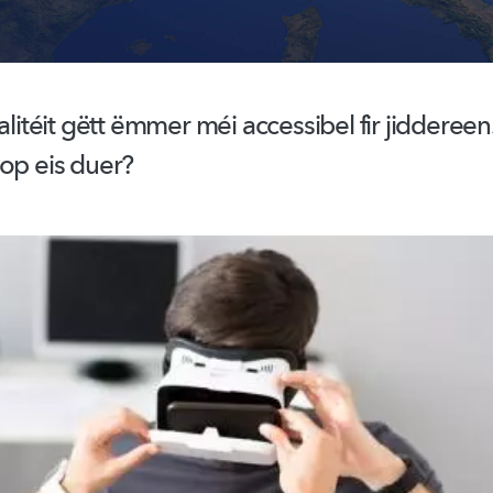
ealitéit gëtt ëmmer méi accessibel fir jiddereen
 op eis duer?