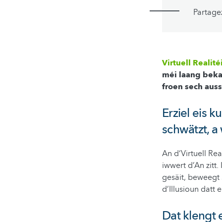
Partage
Virtuell Realité
méi laang beka
froen sech aus
Erziel eis k
schwätzt, a
An d‘Virtuell Re
iwwert d’An zitt
gesäit, beweegt
d’Illusioun datt 
Dat klengt 