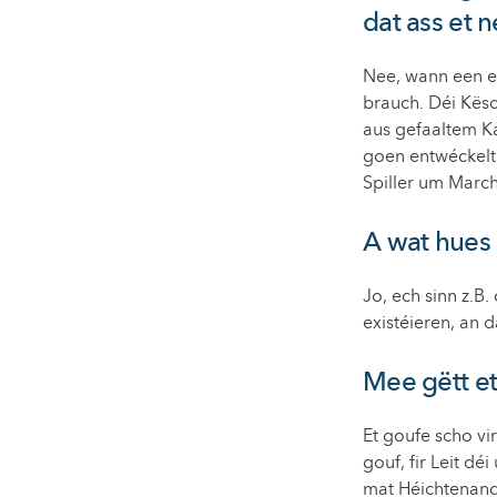
dat ass et n
Nee, wann een e 
brauch. Déi Kësc
aus gefaaltem Ka
goen entwéckelt 
Spiller um March
A wat hues
Jo, ech sinn z.B
existéieren, an d
Mee gëtt et 
Et goufe scho v
gouf, fir Leit dé
mat Héichtenangs