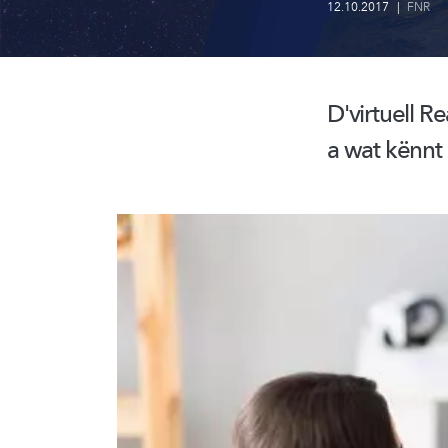
12.10.2017
|
FNR
D'virtuell R
a wat kënnt