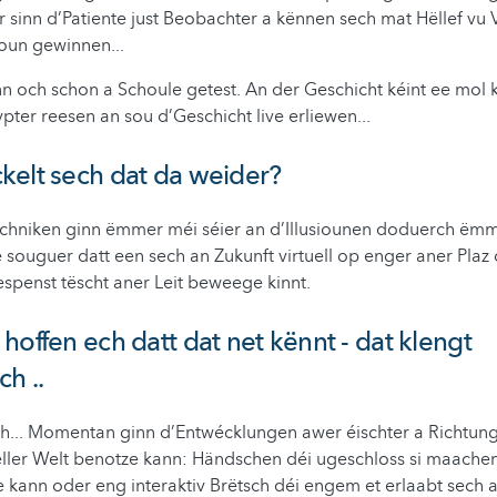
er sinn d’Patiente just Beobachter a kënnen sech mat Hëllef vu
oun gewinnen...
n och schon a Schoule getest. An der Geschicht kéint ee mol k
pter reesen an sou d’Geschicht live erliewen...
kelt sech dat da weider?
echniken ginn ëmmer méi séier an d’Illusiounen doduerch ëmm
souguer datt een sech an Zukunft virtuell op enger aner Plaz
espenst tëscht aner Leit beweege kinnt.
hoffen ech datt dat net kënnt - dat klengt
h ..
ch... Momentan ginn d’Entwécklungen awer éischter a Richtun
eller Welt benotze kann: Händschen déi ugeschloss si maache
 kann oder eng interaktiv Brëtsch déi engem et erlaabt sech 