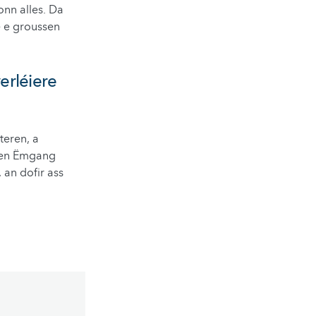
onn alles. Da
ie e groussen
verléiere
teren, a
egen Ëmgang
 an dofir ass