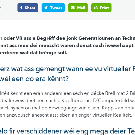
z
Share
Tweet
Mail
Print
it
oder VR ass e Begrëff dee jonk Generatiounen an Tech
nnt ass mee déi meescht waren domat nach iwwerhaapt 
serdeem wat dat brénge soll.
uerz wat ass gemengt wann ee vu virtueller R
 wéi een do era kënnt?
alitéit kennt een eran andeem een sech en décke Brëll mat 2 B
. Idealerweis deet een nach e Kopfhörer un. D‘Computerbild w
 sech synchron mat de Beweegunge vun eisem Kapp – an dofir 
een anzwousch anescht ass: eben an enger virtueller Realitéit.
elo fir verschiddener wéi eng mega deier T