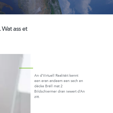
. Wat ass et
An d‘Virtuell Realitéit kennt
een eran andeem een sech en
décke Brëll mat 2
Bildschiermer dran iwwert d’An
zitt.