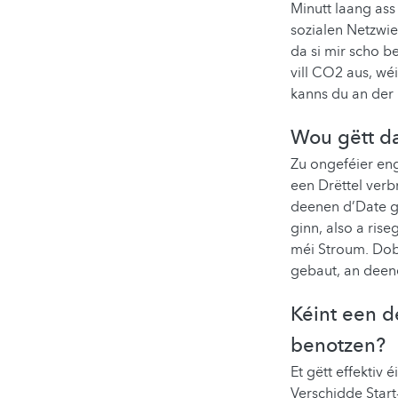
Minutt laang ass
sozialen Netzwie
da si mir scho b
vill CO2 aus, w
kanns du an der 
Wou gëtt da
Zu ongeféier en
een Drëttel verb
deenen d’Date g
ginn, also a ri
méi Stroum. Dobä
gebaut, an deene
Kéint een d
benotzen?
Et gëtt effektiv
Verschidde Star