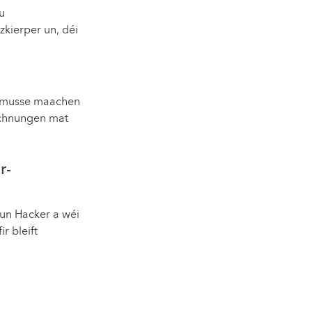
u
zkierper un, déi
e musse maachen
echnungen mat
r-
run Hacker a wéi
r bleift