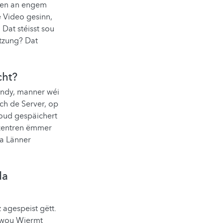
ësen an engem
e Video gesinn,
 Dat stéisst sou
ätzung? Dat
cht?
andy, manner wéi
ch de Server, op
oud gespäichert
nzentren ëmmer
 a Länner
da
 agespeist gëtt.
, wou Wiermt