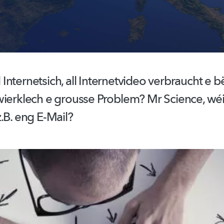
!
all Internetsich, all Internetvideo verbraucht e 
ierklech e grousse Problem? Mr Science, wéi 
.B. eng E-Mail?