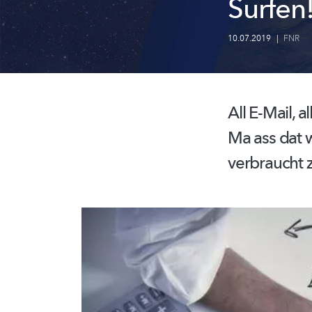
Surfen
10.07.2019
|
FNR
All E-Mail, 
Ma ass dat w
verbraucht z