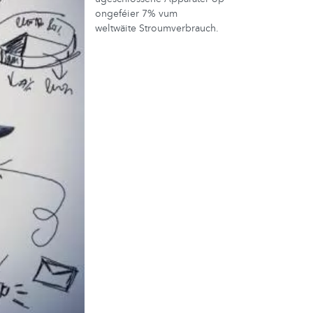
ongeféier 7% vum
weltwäite Stroumverbrauch.