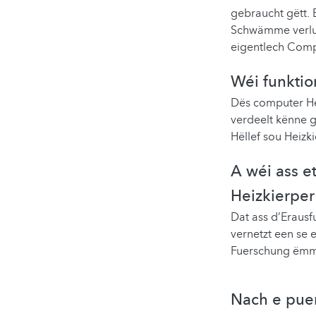
gebraucht gëtt. 
Schwämme verluec
eigentlech Comp
Wéi funktio
Dës computer He
verdeelt kënne 
Hëllef sou Heizk
A wéi ass 
Heizkierper
Dat ass d’Erausf
vernetzt een se e
Fuerschung ëmm
Nach e puer