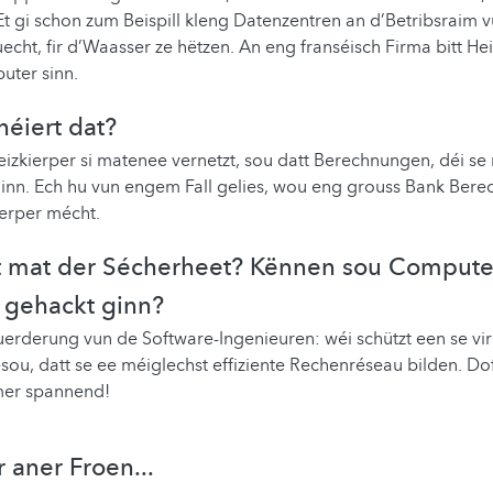
Et gi schon zum Beispill kleng Datenzentren an d’Betribsraim v
ht, fir d’Waasser ze hëtzen. An eng franséisch Firma bitt Hei
uter sinn.
néiert dat?
izkierper si matenee vernetzt, sou datt Berechnungen, déi s
ginn. Ech hu vun engem Fall gelies, wou eng grouss Bank Ber
ierper mécht.
et mat der Sécherheet? Kënnen sou Compute
 gehackt ginn?
uerderung vun de Software-Ingenieuren: wéi schützt een se vi
sou, datt se ee méiglechst effiziente Rechenréseau bilden. Dofi
er spannend!
 aner Froen...