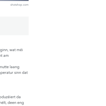
shotshop.com
 ginn, wat méi
nt am
nutte laang
peratur sinn dat
oduzéiert da
ëlt, deen eng