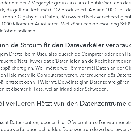
 oder ëm déi 7 Megabyte grouss ass, an et publizéiert een d
rk, da gëtt däitlech méi CO2 produzéiert. A wann 1000 Leit d
ei ronn 7 Gigabyte un Daten, déi iwwer d’Netz verschéckt ginn!
éi 1000 Kilometer Autofueren. Wéi kënnt een op esou eng Sch
Infobox noliesen.
nn de Stroum fir den Dateverkéier verbrau
gem Drëttel beim User, also duerch de Computer oder den H
raucht d’Netz, iwwer dat d’Daten lafen an de Recht kënnt duer
espäichert ginn. Well mëttlerweil ëmmer méi Daten an der Cl
segen Hale mat ville Computerserveren, verbrauchen dës Date
i entsteet och vill Wiermt. Dowéinst ginn Datenzentre gären
n et éischter kill ass, wéi an Irland oder Schweden.
éi verlueren Hëtzt vun den Datenzentrume 
 éischt Datenzentren, deenen hier Ofwiermt an e Fernwärmenetz
t-uppe verfollegen och d’Iddi, Datenzentren do ze bedreiwen