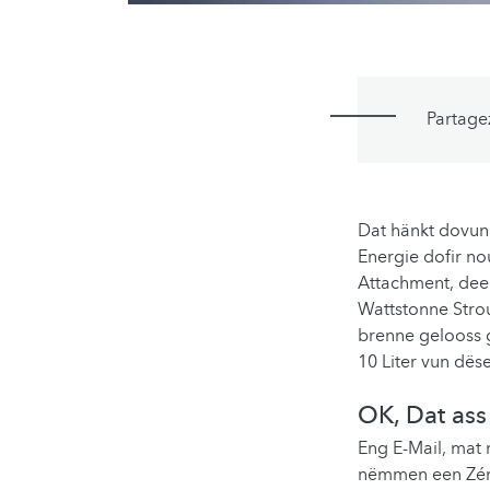
Partage
Dat hänkt dovun 
Energie dofir n
Attachment, dee
Wattstonne Stro
brenne gelooss 
10 Liter vun dës
OK, Dat ass
Eng E-Mail, mat
nëmmen een Zéng