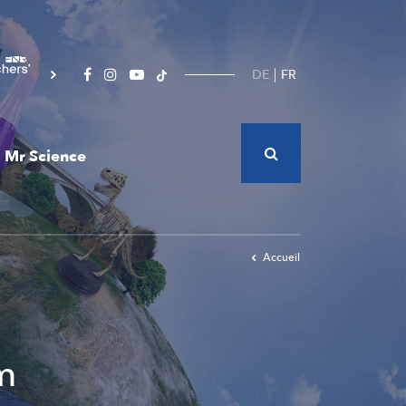
DE
FR
Mr Science
Accueil
m