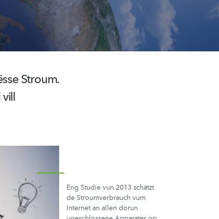
bësse Stroum.
vill
Eng Studie vun 2013 schätzt
de Stroumverbrauch vum
Internet an allen dorun
ugeschlossene Apparater op