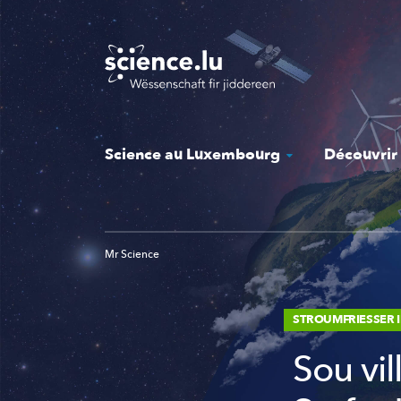
Skip
to
main
content
Science au Luxembourg
Découvrir
Mr Science
STROUMFRIESSER 
Sou vi