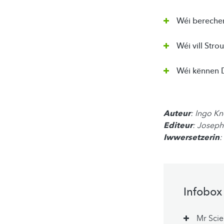
Wéi berechen
Wéi vill Str
Wéi kënnen D
Auteur
: Ingo K
Editeur
: Josep
Iwwersetzerin
:
Infobox
Mr Sci