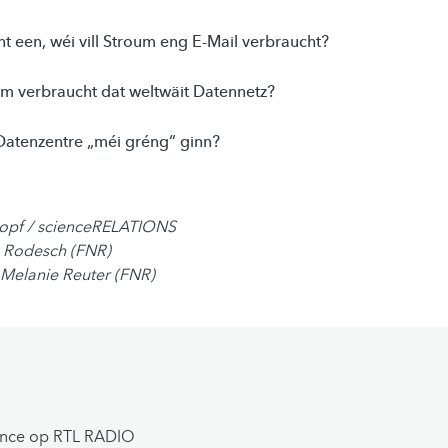
t een, wéi vill Stroum eng E-Mail verbraucht?
oum verbraucht dat weltwäit Datennetz?
atenzentre „méi gréng“ ginn?
nopf / scienceRELATIONS
h Rodesch (FNR)
 Melanie Reuter (FNR)
ence op RTL RADIO