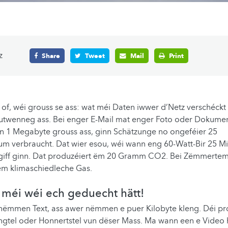
z
Share
Tweet
Mail
Print
of, wéi grouss se ass: wat méi Daten iwwer d’Netz verschéckt
outwenneg ass. Bei enger E-Mail mat enger Foto oder Dokume
n 1 Megabyte grouss ass, ginn Schätzunge no ongeféier 25
um verbraucht. Dat wier esou, wéi wann eng 60-Watt-Bir 25 Mi
giff ginn. Dat produzéiert ëm 20 Gramm CO2. Bei Zëmmertem
em klimaschiedleche Gas.
 méi wéi ech geduecht hätt!
 nëmmen Text, ass awer nëmmen e puer Kilobyte kleng. Déi pr
tel oder Honnertstel vun dëser Mass. Ma wann een e Video h