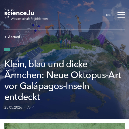
Skip
to
DE
main
content
Accueil
Klein, blau und dicke
Ärmchen: Neue Oktopus-Art
vor Galápagos-Inseln
entdeckt
25.05.2026
|
AFP