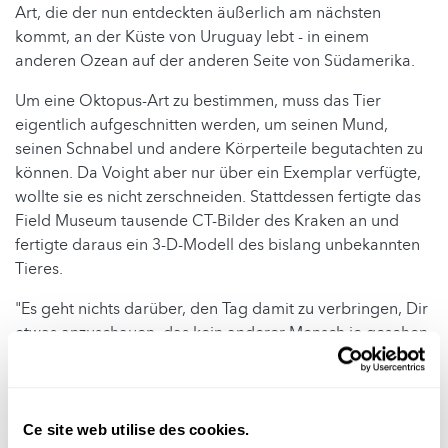
Art, die der nun entdeckten äußerlich am nächsten
kommt, an der Küste von Uruguay lebt - in einem
anderen Ozean auf der anderen Seite von Südamerika.
Um eine Oktopus-Art zu bestimmen, muss das Tier
eigentlich aufgeschnitten werden, um seinen Mund,
seinen Schnabel und andere Körperteile begutachten zu
können. Da Voight aber nur über ein Exemplar verfügte,
wollte sie es nicht zerschneiden. Stattdessen fertigte das
Field Museum tausende CT-Bilder des Kraken an und
fertigte daraus ein 3-D-Modell des bislang unbekannten
Tieres.
"Es geht nichts darüber, den Tag damit zu verbringen, Dir
etwas anzuschauen, das kein anderer Mensch je gesehen
hat", erklärte die Chefin des Röntgen-Labors des Field
Museum, Stephanie Smith.
Abgesehen von seiner blauen Farbe, die in der Natur
Ce site web utilise des cookies.
seltener vorkommt als andere Farben, weist der kleine