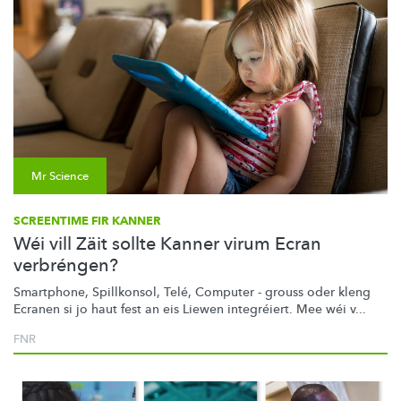
Mr Science
SCREENTIME FIR KANNER
Wéi vill Zäit sollte Kanner virum Ecran
verbréngen?
Smartphone, Spillkonsol, Telé, Computer - grouss oder kleng
Ecranen si jo haut fest an eis Liewen integréiert. Mee wéi v...
FNR