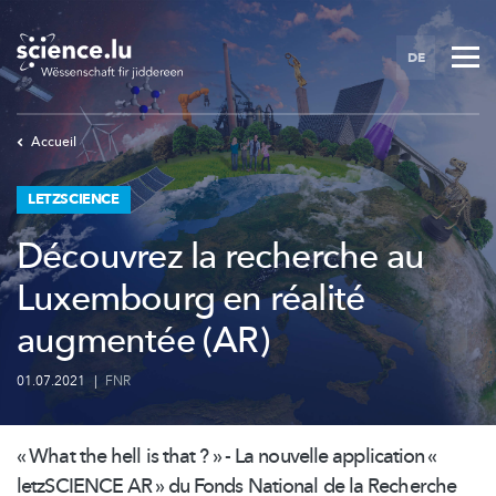
Skip
to
DE
main
content
Accueil
LETZSCIENCE
Découvrez la recherche au
Luxembourg en réalité
augmentée (AR)
01.07.2021
|
FNR
« What the hell is that ? »
- La nouvelle application «
letzSCIENCE AR » du Fonds National de la Recherche