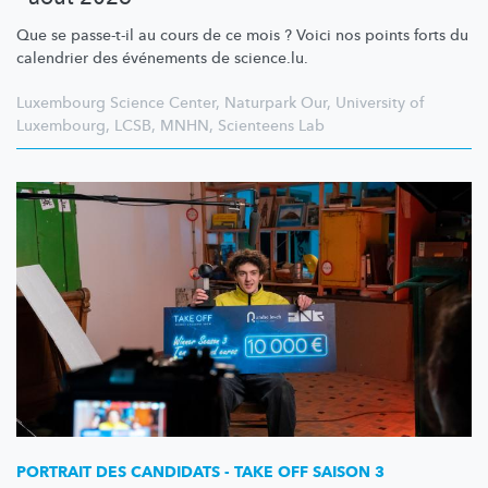
Que se passe-t-il au cours de ce mois ? Voici nos points forts du
calendrier des événements de science.lu.
Luxembourg Science Center
,
Naturpark Our
,
University of
Luxembourg
,
LCSB
,
MNHN
,
Scienteens Lab
PORTRAIT DES CANDIDATS - TAKE OFF SAISON 3