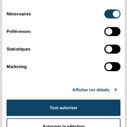
Sélection
Nécessaires
du
consentement
Préférences
Statistiques
Marketing
Que ce soit sur la route ou à la maison, l'application peut
être lancée partout, en allemand, en français et en
anglais.
Afficher les détails
L'application « letzSCIENCE AR » est
Tout autoriser
gratuitement disponible dans les app
stores
Autoriser la sélection