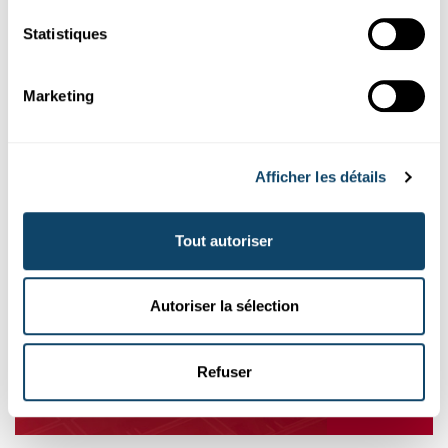
Suivez
science.lu
Statistiques
Ces plugins sont masqués car vous avez
Marketing
refusé les cookies liés aux réseaux sociaux.
Pour les voir, veuillez changer vos
préférences.
Afficher les détails
CHANGER MES PRÉFÉRENCES
Tout autoriser
Autoriser la sélection
Abonnez-vous à notre
Refuser
chaîne Youtube