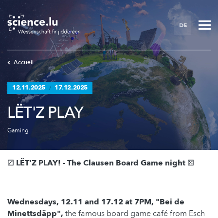
Skip
to
DE
main
content
Accueil
12.11.2025
17.12.2025
/
LËT'Z PLAY
Gaming
⚂ LËT'Z PLAY! - The Clausen Board Game night ⚄
Wednesdays, 12.11 and 17.12 at 7PM, "Bei de
Minettsdäpp",
the famous board game café from Esch