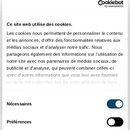
11.04
31.10
/
2026
2026
Ce site web utilise des cookies.
Les cookies nous permettent de personnaliser le contenu
EXPO TEMPORAIRE : Une histoire d'or
et les annonces, d'offrir des fonctionnalités relatives aux
dur
médias sociaux et d'analyser notre trafic. Nous
partageons également des informations sur l'utilisation de
notre site avec nos partenaires de médias sociaux, de
publicité et d'analyse, qui peuvent combiner celles-ci
avec d'autres informations que vous leur avez fournies
ou qu'ils ont collectées lors de votre utilisation de leurs
services.
Sélection
Nécessaires
du
consentement
Préférences