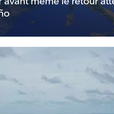
r avant même le retour at
iño