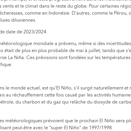
 vents et le climat dans le reste du globe. Pour certaines régio
sécheresses, comme en Indonésie. D'autres, comme le Pérou, 
luies diluviennes.
ode date de 2023/2024.
météorologique mondiale a prévenu, même si des incertitude
ño était de plus en plus probable de mai à juillet, tandis que s
se La Niña. Ces prévisions sont fondées sur les température
fique.
s le monde actuel, est qu'El Niño, s'il surgit naturellement et
is au réchauffement cette fois causé par les activités humaines
trole, du charbon et du gaz qui relâche du dioxyde de carbo
s météorologiques prévoient que le prochain El Niño sera plu
valisant peut-être avec le "super El Niño" de 1997/1998.