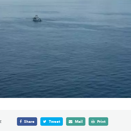
z
Share
Tweet
Mail
Print