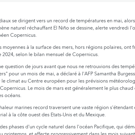
aux se dirigent vers un record de températures en mai, alors
ne naturel réchauffant El Niño se dessine, alerte vendredi l'
péen Copernicus.
 moyennes à la surface des mers, hors régions polaires, ont frô
 2024, selon le bilan mensuel de Copernicus.
une question de jours avant que nous ne retrouvions des tempé
ers" pour un mois de mai, a déclaré à l'AFP Samantha Burgess
r le climat au Centre européen pour les prévisions météorol
t Copernicus. Le mois de mars est généralement le plus chau
es océans.
aleur marines record traversent une vaste région s'étendant 
rial à la côte ouest des Etats-Unis et du Mexique.
e des phases d'un cycle naturel dans l'océan Pacifique, qui dém
u printemps, et affecte progressivement dans les mois suivant