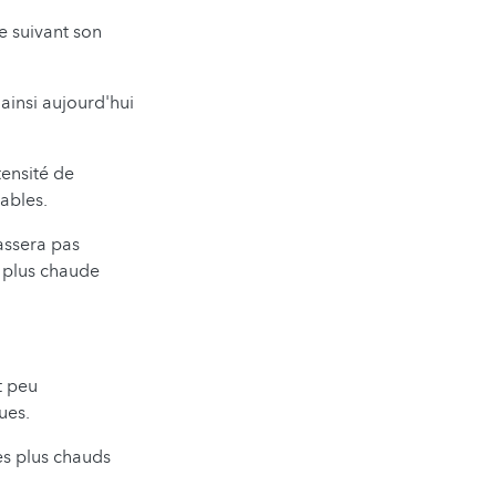
e suivant son
 ainsi aujourd'hui
tensité de
iables.
passera pas
 plus chaude
t peu
ues.
es plus chauds