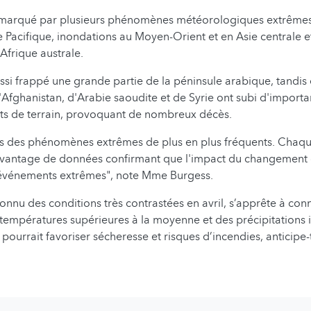
té marqué par plusieurs phénomènes météorologiques extrêmes
e Pacifique, inondations au Moyen-Orient et en Asie centrale e
Afrique australe.
ssi frappé une grande partie de la péninsule arabique, tandis
d'Afghanistan, d'Arabie saoudite et de Syrie ont subi d'import
nts de terrain, provoquant de nombreux décès.
s des phénomènes extrêmes de plus en plus fréquents. Chaqu
vantage de données confirmant que l'impact du changement c
s événements extrêmes", note Mme Burgess.
onnu des conditions très contrastées en avril, s’apprête à conn
empératures supérieures à la moyenne et des précipitations i
pourrait favoriser sécheresse et risques d’incendies, anticipe-t