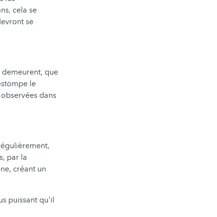
ns, cela se
devront se
s demeurent, que
'estompe le
s observées dans
 régulièrement,
, par la
ne, créant un
s puissant qu'il