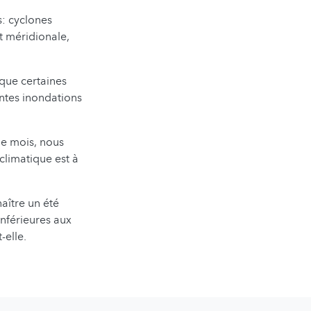
: cyclones
t méridionale,
 que certaines
antes inondations
e mois, nous
limatique est à
aître un été
nférieures aux
-elle.