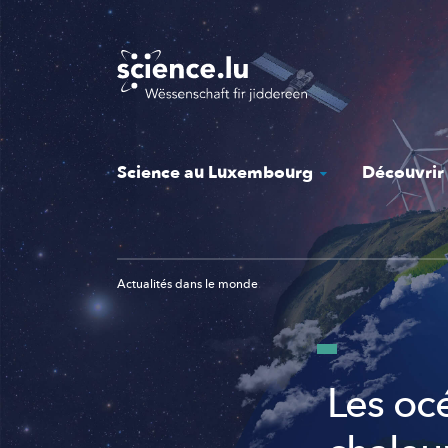
Skip
to
main
content
Science au Luxembourg
Découvrir
Actualités dans le monde
Les oc