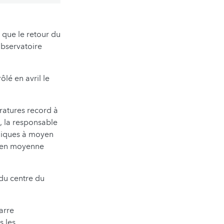
 que le retour du
observatoire
lé en avril le
ratures record à
, la responsable
ogiques à moyen
d en moyenne
du centre du
arre
s les