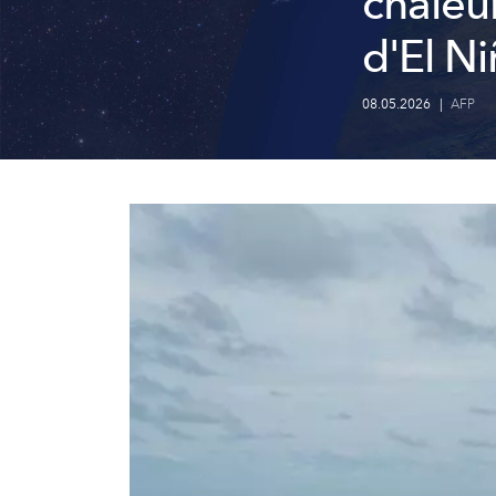
chaleu
d'El N
08.05.2026
|
AFP