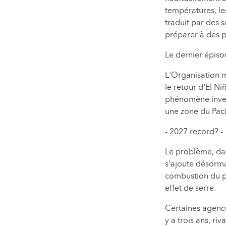
températures, les
traduit par des 
préparer à des p
Le dernier épis
L'Organisation 
le retour d'El Ni
phénomène inver
une zone du Paci
- 2027 record? -
Le problème, dan
s'ajoute désorma
combustion du pé
effet de serre.
Certaines agence
y a trois ans, ri