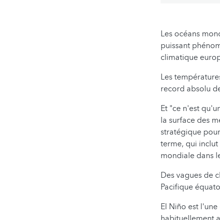
Les océans mondi
puissant phénomè
climatique euro
Les températures
record absolu de
Et "ce n'est qu'
la surface des m
stratégique pou
terme, qui inclu
mondiale dans l
Des vagues de ch
Pacifique équato
El Niño est l'un
habituellement a