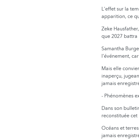
L'effet sur la t
apparition, ce q
Zeke Hausfather, 
que 2027 battra 
Samantha Burgess
l'événement, car 
Mais elle convien
inaperçu, jugea
jamais enregistr
- Phénomènes ex
Dans son bulleti
reconstituée cet
Océans et terres
jamais enregistr