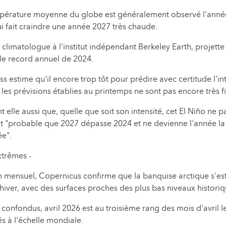
empérature moyenne du globe est généralement observé l'anné
ui fait craindre une année 2027 très chaude.
climatologue à l'institut indépendant Berkeley Earth, projette
le record annuel de 2024.
 estime qu'il encore trop tôt pour prédire avec certitude l'in
les prévisions établies au printemps ne sont pas encore très f
t elle aussi que, quelle que soit son intensité, cet El Niño ne 
nt "probable que 2027 dépasse 2024 et ne devienne l'année la
ée".
trêmes -
n mensuel, Copernicus confirme que la banquise arctique s'es
 hiver, avec des surfaces proches des plus bas niveaux historiq
 confondus, avril 2026 est au troisième rang des mois d'avril l
és à l'échelle mondiale.