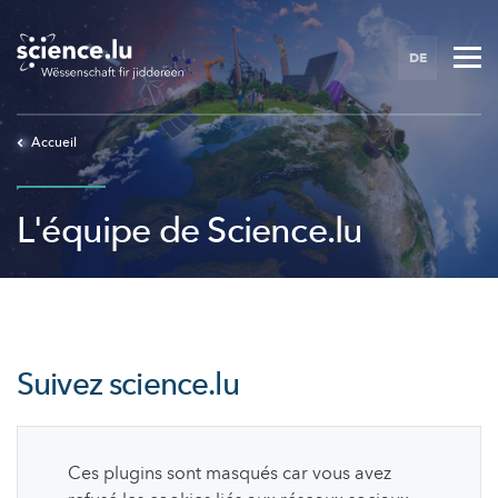
Skip
to
DE
main
content
Accueil
L'équipe de Science.lu
Suivez
science.lu
Ces plugins sont masqués car vous avez