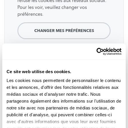
refusé les cookies liés aux réseaux sociaux.
Pour les voir, veuillez changer vos
préférences.
CHANGER MES PRÉFÉRENCES
Ce site web utilise des cookies.
Abonnez-vous à notre
chaîne Youtube
Les cookies nous permettent de personnaliser le contenu
et les annonces, d'offrir des fonctionnalités relatives aux
médias sociaux et d'analyser notre trafic. Nous
partageons également des informations sur l'utilisation de
Suivez le monde de la science et de
notre site avec nos partenaires de médias sociaux, de
publicité et d'analyse, qui peuvent combiner celles-ci
la recherche au Luxembourg
avec d'autres informations que vous leur avez fournies