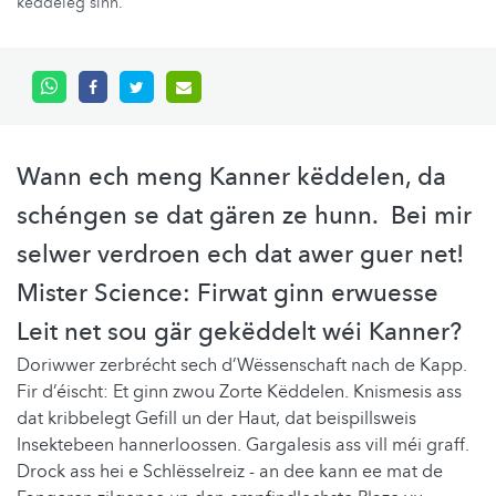
këddeleg sinn.
Wann ech meng Kanner këddelen, da
schéngen se dat gären ze hunn. Bei mir
selwer verdroen ech dat awer guer net!
Mister Science: Firwat ginn erwuesse
Leit net sou gär gekëddelt wéi Kanner?
Doriwwer zerbrécht sech d’Wëssenschaft nach de Kapp.
Fir d’éischt: Et ginn zwou Zorte Këddelen. Knismesis ass
dat kribbelegt Gefill un der Haut, dat beispillsweis
Insektebeen hannerloossen. Gargalesis ass vill méi graff.
Drock ass hei e Schlësselreiz - an dee kann ee mat de