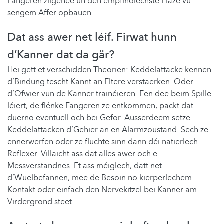
Fangeren zilgenee un den empfindlechste Plaze vu
sengem Affer opbauen.
Dat ass awer net léif. Firwat hunn
d’Kanner dat da gär?
Hei gëtt et verschidden Theorien: Këddelattacke kënnen
d’Bindung tëscht Kannt an Eltere verstäerken. Oder
d’Ofwier vun de Kanner trainéieren. Een dee beim Spille
léiert, de flénke Fangeren ze entkommen, packt dat
duerno eventuell och bei Gefor. Ausserdeem setze
Këddelattacken d’Gehier an en Alarmzoustand. Sech ze
ënnerwerfen oder ze flüchte sinn dann déi natierlech
Reflexer. Villäicht ass dat alles awer och e
Mëssverständnes. Et ass méiglech, datt net
d’Wuelbefannen, mee de Besoin no kierperlechem
Kontakt oder einfach den Nervekitzel bei Kanner am
Virdergrond steet.