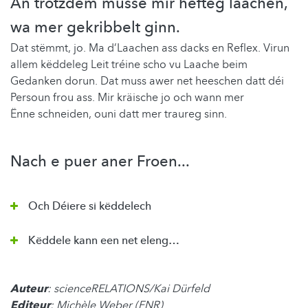
An trotzdem musse mir hefteg laachen,
wa mer gekribbelt ginn.
Dat stëmmt, jo. Ma d’Laachen ass dacks en Reflex. Virun
allem këddeleg Leit tréine scho vu Laache beim
Gedanken dorun. Dat muss awer net heeschen datt déi
Persoun frou ass. Mir kräische jo och wann mer
Ënne schneiden, ouni datt mer traureg sinn.
Nach e puer aner Froen...
Och Déiere si këddelech
Këddele kann een net eleng…
Auteur
: scienceRELATIONS/Kai Dürfeld
Editeur
: Michèle Weber (FNR)