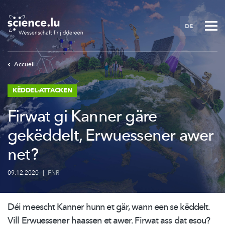
Skip
to
DE
main
content
Accueil
KËDDEL-ATTACKEN
Firwat gi Kanner gäre
gekëddelt, Erwuessener awer
net?
09.12.2020
|
FNR
Déi meescht Kanner hunn et gär, wann een se këddelt.
Vill Erwuessener haassen et awer. Firwat ass dat esou?