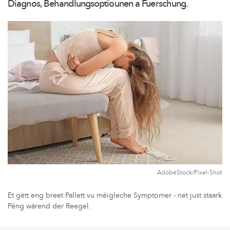
Diagnos,
Behandlungsoptiounen
a Fuerschung.
AdobeStock/Pixel-Shot
Et gëtt eng breet Pallett vu méigleche Symptomer - net just staark
Péng wärend der Reegel.