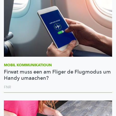
MOBIL
KOMMUNIKATIOUN
Firwat muss een am Fliger de Flugmodus um
Handy umaachen?
FNR