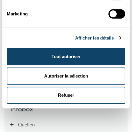
ënnersicht.
Nei Medikamenteklassen:
Marketing
SERM (selektiv Östrogeenrezeptormodulatoren)
SPRM (selektiv Progesteronezeptormodulatoren)
ginn och op hir Wierksamkeet hin, bei enger
Endometriose, déi mat vill Péng verbonnen ass,
Afficher les détails
erfuerscht.
Tout autoriser
Autorin: Michèle Weber (FNR), baséierend op engem
Hannergrondartikel vum Diane Bertel
Editorin: Sonia Ramos (FNR)
Autoriser la sélection
Iwwersetzerin: Nadia Taouil (www.t9n.lu)
Refuser
Infobox
Quellen