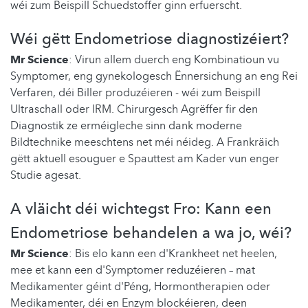
wéi zum Beispill Schuedstoffer ginn erfuerscht.
Wéi gëtt Endometriose diagnostizéiert?
Mr Science
: Virun allem duerch eng Kombinatioun vu
Symptomer, eng gynekologesch Ënnersichung an eng Rei
Verfaren, déi Biller produzéieren - wéi zum Beispill
Ultraschall oder IRM. Chirurgesch Agrëffer fir den
Diagnostik ze erméigleche sinn dank moderne
Bildtechnike meeschtens net méi néideg. A Frankräich
gëtt aktuell esouguer e Spauttest am Kader vun enger
Studie agesat.
A vläicht déi wichtegst Fro: Kann een
Endometriose behandelen a wa jo, wéi?
Mr Science
: Bis elo kann een d'Krankheet net heelen,
mee et kann een d'Symptomer reduzéieren – mat
Medikamenter géint d'Péng, Hormontherapien oder
Medikamenter, déi en Enzym blockéieren, deen