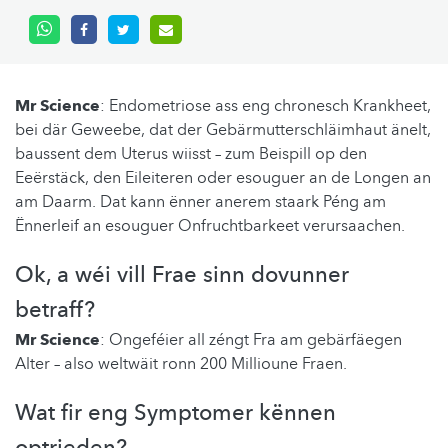
Mr Science
: Endometriose ass eng chronesch Krankheet,
bei där Geweebe, dat der Gebärmutterschläimhaut änelt,
baussent dem Uterus wiisst – zum Beispill op den
Eeërstäck, den Eileiteren oder esouguer an de Longen an
am Daarm. Dat kann ënner anerem staark Péng am
Ënnerleif an esouguer Onfruchtbarkeet verursaachen.
Ok, a wéi vill Frae sinn dovunner
betraff?
Mr Science
: Ongeféier all zéngt Fra am gebärfäegen
Alter – also weltwäit ronn 200 Millioune Fraen.
Wat fir eng Symptomer kënnen
optrieden?