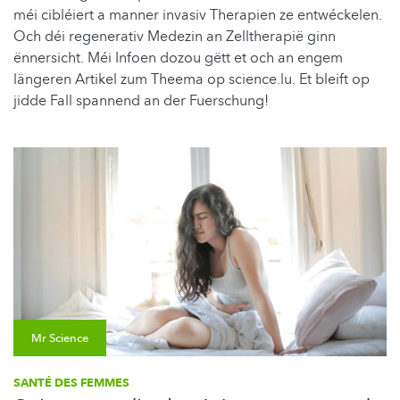
méi cibléiert a manner invasiv Therapien ze entwéckelen.
Och déi regenerativ Medezin an Zelltherapië ginn
ënnersicht. Méi Infoen dozou gëtt et och an engem
längeren Artikel zum Theema op science.lu. Et bleift op
jidde Fall spannend an der Fuerschung!
Mr Science
SANTÉ DES FEMMES