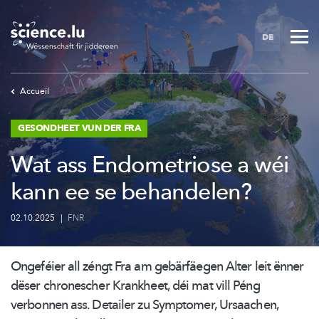
Skip
to
DE
main
content
Accueil
GESONDHEET VUN DER FRA
Wat ass Endometriose a wéi
kann ee se behandelen?
02.10.2025
|
FNR
Ongeféier all zéngt Fra am gebärfäegen Alter leit ënner
dëser chronescher Krankheet, déi mat vill Péng
verbonnen ass. Detailer zu Symptomer, Ursaachen,