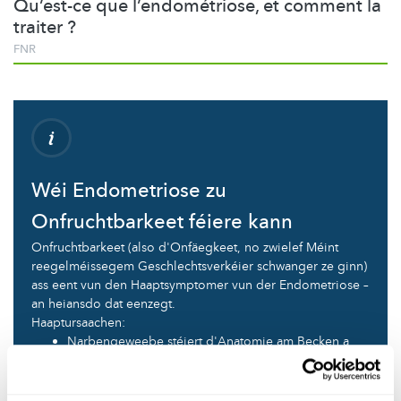
Qu’est-ce que l’endométriose, et comment la
traiter ?
FNR
Wéi Endometriose zu
Onfruchtbarkeet féiere kann
Onfruchtbarkeet (also d'Onfäegkeet, no zwielef Méint
reegelméissegem Geschlechtsverkéier schwanger ze ginn)
ass eent vun den Haaptsymptomer vun der Endometriose –
an heiansdo dat eenzegt.
Haaptursaachen:
Narbengeweebe stéiert d'Anatomie am Becken a
beanträchtegt d'Funktioun vun den Eileiteren.
Substanzen am Bauchraum (an der
Peritonealflëssegkeet), déi Entzündunge fuerderen,