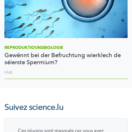
REPRODUKTIOUNSBIOLOGIE
Gewënnt bei der Befruchtung wierklech de
séierste Spermium?
FNR
Suivez
science.lu
Ces plugins sont masqués car vous avez