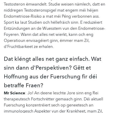
Testosteron ëmwandelt. Studie weisen nämlech, datt en
niddregen Testosteronspigel mat engem méi héijen
Endometriose-Risiko a mat méi Péng verbonnen ass.
Sport ka laut Studien och hëllefräich sinn. E reduzéiert
Entzündungen an de Wuesstem vun den Endometriose-
Foyeren. Wann dat alles net wierkt, kann och eng
Operatioun envisagéiert ginn, ëmmer mam Zil,
d'Fruchtbarkeet ze erhalen.
Dat kléngt alles net ganz einfach. Wat
sinn dann d'Perspektiven? Gëtt et
Hoffnung aus der Fuerschung fir déi
betraffe Fraen?
Mr Science
: Jo! An deene leschte Jore sinn eng Rei
therapeutesch Fortschrëtter gemaach ginn. Déi aktuell
Fuerschung konzentréiert sech op geneetesch an
immunologesch Aspekter vun der Krankheet, mam Zil,