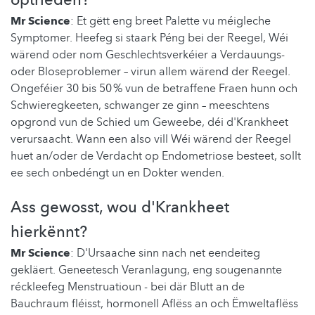
Mr Science
: Et gëtt eng breet Palette vu méigleche
Symptomer. Heefeg si staark Péng bei der Reegel, Wéi
wärend oder nom Geschlechtsverkéier a Verdauungs-
oder Bloseproblemer – virun allem wärend der Reegel.
Ongeféier 30 bis 50 % vun de betraffene Fraen hunn och
Schwieregkeeten, schwanger ze ginn – meeschtens
opgrond vun de Schied um Geweebe, déi d'Krankheet
verursaacht. Wann een also vill Wéi wärend der Reegel
huet an/oder de Verdacht op Endometriose besteet, sollt
ee sech onbedéngt un en Dokter wenden.
Ass gewosst, wou d'Krankheet
hierkënnt?
Mr Science
: D'Ursaache sinn nach net eendeiteg
gekläert. Geneetesch Veranlagung, eng sougenannte
réckleefeg Menstruatioun - bei där Blutt an de
Bauchraum fléisst, hormonell Aflëss an och Ëmweltaflëss