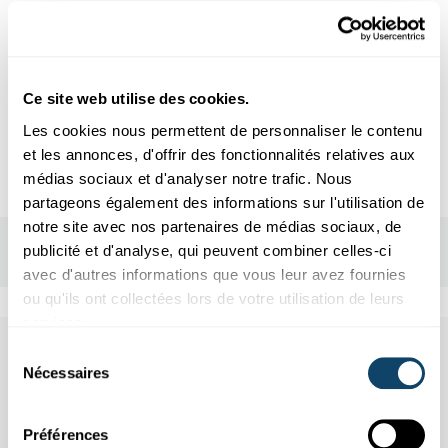
Lieu d'événement
Luxembourg Science Center
rue John Ernest Dolibois
Ce site web utilise des cookies.
L-4573 Differdange
Les cookies nous permettent de personnaliser le contenu
et les annonces, d'offrir des fonctionnalités relatives aux
médias sociaux et d'analyser notre trafic. Nous
partageons également des informations sur l'utilisation de
notre site avec nos partenaires de médias sociaux, de
publicité et d'analyse, qui peuvent combiner celles-ci
avec d'autres informations que vous leur avez fournies
ou qu'ils ont collectées lors de votre utilisation de leurs
services.
Sélection
Other scientific events
Nécessaires
du
consentement
Tous les événements
Préférences