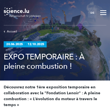
Skip
to
DE
main
content
Accueil
20.06.2025
12.10.2025
/
EXPO TEMPORAIRE : À
pleine combustion !
Découvrez notre 1ère exposition temporaire en
collaboration avec la "Fondation Lenoir" : A pleine
combustion : « L’évolution du moteur à travers le
temps »