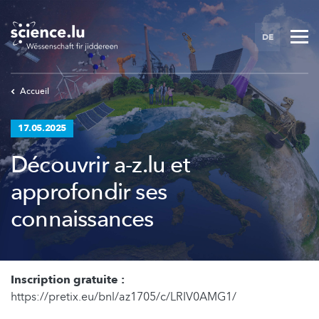
Skip
to
DE
main
content
Accueil
17.05.2025
Découvrir a-z.lu et
approfondir ses
connaissances
Inscription gratuite :
https://pretix.eu/bnl/az1705/c/LRIV0AMG1/