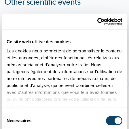
Other scientific events
Tous les événements
Ce site web utilise des cookies.
11.04
31.10
Les cookies nous permettent de personnaliser le contenu
/
2026
2026
et les annonces, d'offrir des fonctionnalités relatives aux
médias sociaux et d'analyser notre trafic. Nous
partageons également des informations sur l'utilisation de
EXPO TEMPORAIRE : Une histoire d'or
notre site avec nos partenaires de médias sociaux, de
dur
publicité et d'analyse, qui peuvent combiner celles-ci
avec d'autres informations que vous leur avez fournies
ou qu'ils ont collectées lors de votre utilisation de leurs
services.
Sélection
Nécessaires
du
consentement