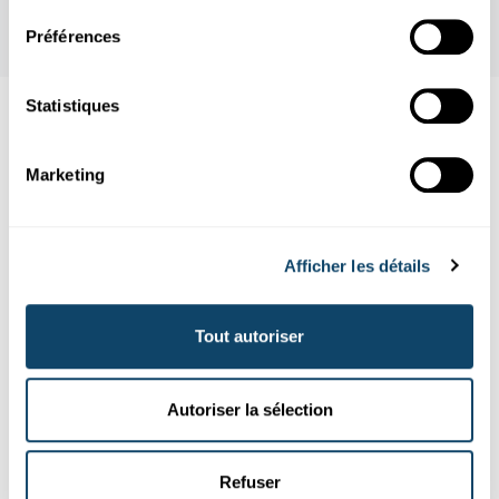
Préférences
Statistiques
Suivez
science.lu
Marketing
Ces plugins sont masqués car vous avez
refusé les cookies liés aux réseaux sociaux.
Afficher les détails
Pour les voir, veuillez changer vos
préférences.
Tout autoriser
CHANGER MES PRÉFÉRENCES
Autoriser la sélection
Refuser