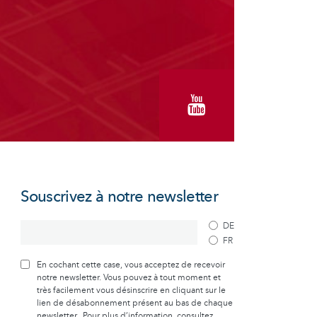
Souscrivez à notre newsletter
DE
FR
En cochant cette case, vous acceptez de recevoir
notre newsletter. Vous pouvez à tout moment et
très facilement vous désinscrire en cliquant sur le
lien de désabonnement présent au bas de chaque
newsletter. Pour plus d’information, consultez