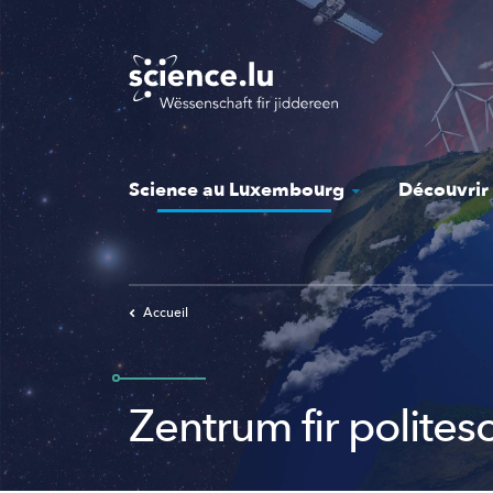
Skip
to
main
content
Science au Luxembourg
Découvrir
Accueil
Zentrum fir polites