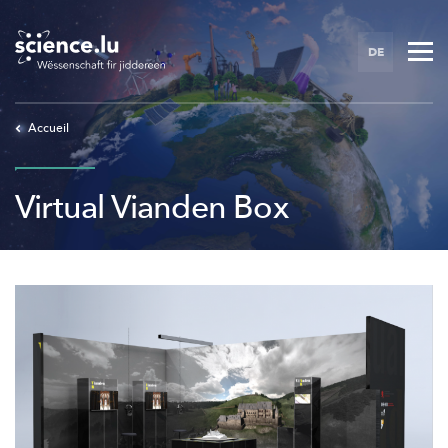
Skip
to
DE
main
content
Accueil
Virtual Vianden Box