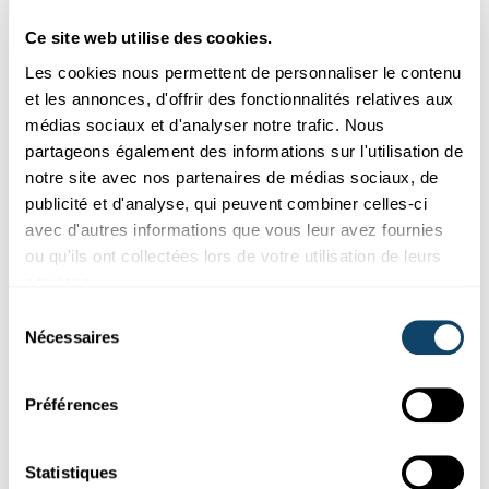
refusé les cookies liés aux réseaux sociaux.
Ce site web utilise des cookies.
Pour les voir, veuillez changer vos
préférences.
Les cookies nous permettent de personnaliser le contenu
et les annonces, d'offrir des fonctionnalités relatives aux
médias sociaux et d'analyser notre trafic. Nous
CHANGER MES PRÉFÉRENCES
partageons également des informations sur l'utilisation de
notre site avec nos partenaires de médias sociaux, de
publicité et d'analyse, qui peuvent combiner celles-ci
avec d'autres informations que vous leur avez fournies
ou qu'ils ont collectées lors de votre utilisation de leurs
services.
Abonnez-vous à notre
Sélection
chaîne Youtube
Nécessaires
du
consentement
Préférences
Suivez le monde de la science et de
la recherche au Luxembourg
Statistiques