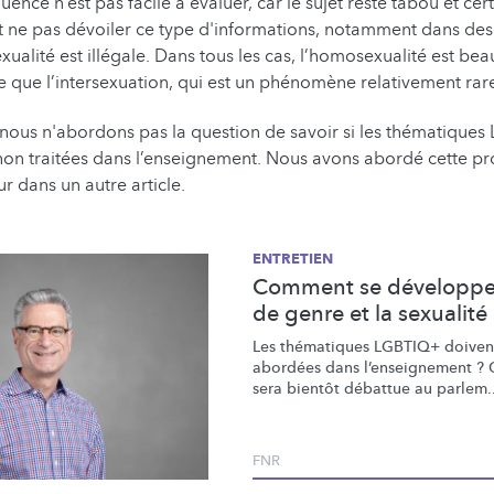
uence n’est pas facile à évaluer, car le sujet reste tabou et ce
t ne pas dévoiler ce type d'informations, notamment dans des
ualité est illégale. Dans tous les cas, l’homosexualité est be
 que l’intersexuation, qui est un phénomène relativement ra
, nous n'abordons pas la question de savoir si les thématique
 non traitées dans l’enseignement. Nous avons abordé cette p
r dans un autre article.
ENTRETIEN
Comment se développent
de genre et la sexualité
Les thématiques LGBTIQ+ doivent
abordées dans
l’enseignement
? 
sera bientôt débattue au parlem..
FNR