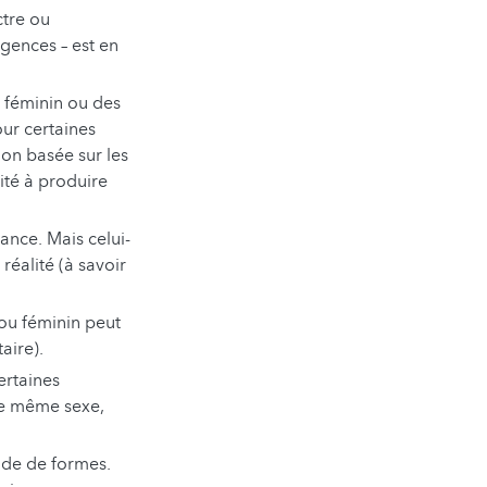
ctre ou
rgences – est en
t féminin ou des
ur certaines
tion basée sur les
ité à produire
ance. Mais celui-
réalité (à savoir
ou féminin peut
taire).
ertaines
 le même sexe,
ude de formes.