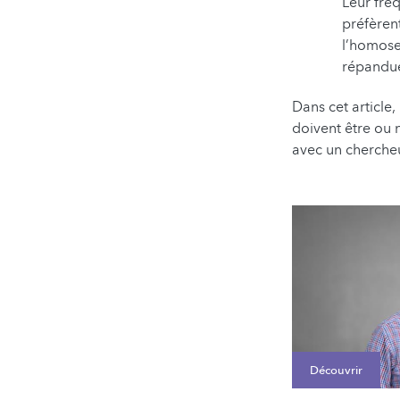
Leur fréq
préfèren
l’homosex
répandue
Dans cet article
doivent être ou
avec un chercheu
Découvrir