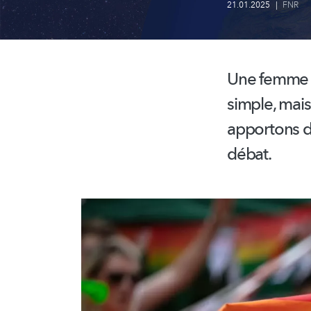
21.01.2025
|
FNR
Une femme e
simple, mais
apportons 
débat.