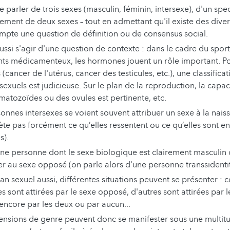
de parler de trois sexes (masculin, féminin, intersexe), d'un spe
lement de deux sexes – tout en admettant qu'il existe des dive
ompte une question de définition ou de consensus social.
aussi s'agir d'une question de contexte : dans le cadre du spor
nts médicamenteux, les hormones jouent un rôle important. Po
(cancer de l'utérus, cancer des testicules, etc.), une classifica
exuels est judicieuse. Sur le plan de la reproduction, la capac
matozoïdes ou des ovules est pertinente, etc.
onnes intersexes se voient souvent attribuer un sexe à la naiss
lète pas forcément ce qu’elles ressentent ou ce qu’elles sont en 
s).
e personne dont le sexe biologique est clairement masculin 
ier au sexe opposé (on parle alors d'une personne transsidenti
lan sexuel aussi, différentes situations peuvent se présenter : c
s sont attirées par le sexe opposé, d'autres sont attirées par
 encore par les deux ou par aucun...
ensions de genre peuvent donc se manifester sous une multit