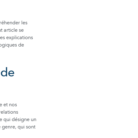
réhender les
 article se
es explications
logiques de
 de
e et nos
relations
me qui désigne un
 genre, qui sont