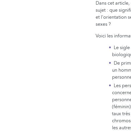
Dans cet article,
sujet : que signi
et l'orientation
sexes ?
Voici les informa
Le sigl
biologiqu
De prim
un homme
personnes
Les pers
concerne
personne
(féminin
taux très
chromoso
les autre