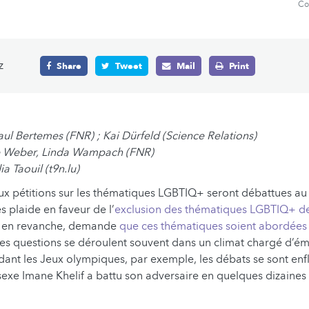
Co
z
Share
Tweet
Mail
Print
aul Bertemes (FNR) ; Kai Dürfeld (Science Relations)
le Weber, Linda Wampach (FNR)
a Taouil (t9n.lu)
eux pétitions sur les thématiques LGBTIQ+ seront débattues au
es plaide en faveur de l’
exclusion des thématiques LGBTIQ+ d
e, en revanche, demande
que ces thématiques soient abordées 
ces questions se déroulent souvent dans un climat chargé d’ém
dant les Jeux olympiques, par exemple, les débats se sont e
sexe Imane Khelif a battu son adversaire en quelques dizaine