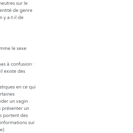
neutres sur le
dentité de genre
y a-t-il de
omme le sexe
as à confusion :
l existe des
stiques en ce qui
rtaines
éder un vagin
s présenter un
ui portent des
informations sur
le).