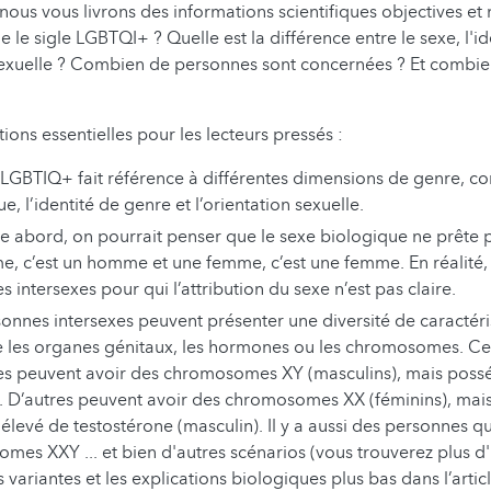
 nous vous livrons des informations scientifiques objectives et 
fie le sigle LGBTQI+ ? Quelle est la différence entre le sexe, l'i
 sexuelle ? Combien de personnes sont concernées ? Et combien 
tions essentielles pour les lecteurs pressés :
e LGBTIQ+ fait référence à différentes dimensions de genre, c
e, l’identité de genre et l’orientation sexuelle.
e abord, on pourrait penser que le sexe biologique ne prête p
, c’est un homme et une femme, c’est une femme. En réalité, i
 intersexes pour qui l’attribution du sexe n’est pas claire.
onnes intersexes peuvent présenter une diversité de caractéri
 les organes génitaux, les hormones ou les chromosomes. Ce
s peuvent avoir des chromosomes XY (masculins), mais poss
). D’autres peuvent avoir des chromosomes XX (féminins), mai
 élevé de testostérone (masculin). Il y a aussi des personnes q
mes XXY ... et bien d'autres scénarios (vous trouverez plus d'
s variantes et les explications biologiques plus bas dans l’artic