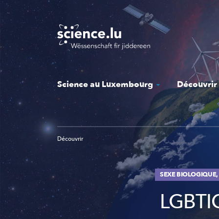
Skip
to
main
content
Science au Luxembourg
Découvrir
Découvrir
SEXE BIOLOGIQUE,
LGBTIQ+