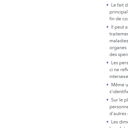
Le fait 
principa
fin de c
Il peut 
traiteme
maladies 
organes s
des sper
Les pers
ci ne ref
intersexe
Même un
s’identif
Sur le p
personne
d'autres
Les dim