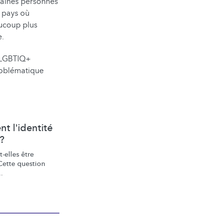
rtaines personnes
 pays où
aucoup plus
re.
s LGBTIQ+
roblématique
 l'identité
 ?
-elles être
Cette question
.